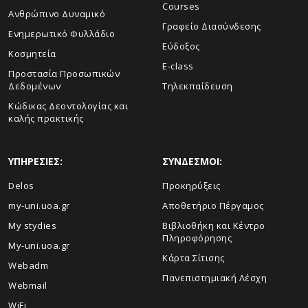
Courses
Ανθρώπινο Δυναμικό
Γραφείο Διασύνδεσης
Ενημερωτικό Φυλλάδιο
Εύδοξος
Κοσμητεία
E-class
Προστασία Προσωπικών
Δεδομένων
Τηλεκπαίδευση
Κώδικας Δεοντολογίας και
καλής πρακτικής
ΥΠΗΡΕΣΙΕΣ:
ΣΥΝΔΕΣΜΟΙ:
Delos
Προκηρύξεις
my-uni.uoa.gr
Αποθετήριο Πέργαμος
My stydies
Βιβλιοθήκη και Κέντρο
Πληροφόρησης
My-uni.uoa.gr
Kάρτα Σίτισης
Webadm
Πανεπιστημιακή Λέσχη
Webmail
WiFi