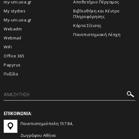
my-uni.uoa.gr
Αποθετήριο Πέργαμος
My stydies
Βιβλιοθήκη και Κέντρο
Πληροφόρησης
My-uni.uoa.gr
Kάρτα Σίτισης
Webadm
Πανεπιστημιακή Λέσχη
Webmail
WiFi
Office 365
Papyrus
Πυξίδα
ΕΠΙΚΟΙΝΩΝΙΑ:
Πανεπιστημιόπολη 157 84,
Ζωγράφου Αθήνα