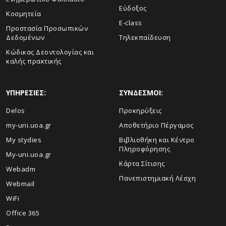
Εύδοξος
Κοσμητεία
E-class
Προστασία Προσωπικών
Δεδομένων
Τηλεκπαίδευση
Κώδικας Δεοντολογίας και
καλής πρακτικής
ΥΠΗΡΕΣΙΕΣ:
ΣΥΝΔΕΣΜΟΙ:
Delos
Προκηρύξεις
my-uni.uoa.gr
Αποθετήριο Πέργαμος
My stydies
Βιβλιοθήκη και Κέντρο
Πληροφόρησης
My-uni.uoa.gr
Kάρτα Σίτισης
Webadm
Πανεπιστημιακή Λέσχη
Webmail
WiFi
Office 365