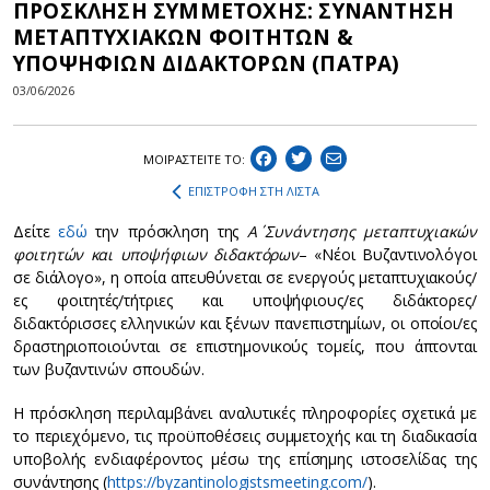
ΠΡΟΣΚΛΗΣΗ ΣΥΜΜΕΤΟΧΗΣ: ΣΥΝΑΝΤΗΣΗ
ΜΕΤΑΠΤΥΧΙΑΚΩΝ ΦΟΙΤΗΤΩΝ &
ΥΠΟΨΗΦΙΩΝ ΔΙΔΑΚΤΟΡΩΝ (ΠΑΤΡΑ)
03/06/2026
ΜΟΙΡΑΣΤEIΤΕ ΤΟ:
ΕΠΙΣΤΡΟΦΗ ΣΤΗ ΛΙΣΤΑ
Δείτε
εδώ
την πρόσκληση της
Α΄
Συνάντησης μεταπτυχιακών
φοιτητών και υποψήφιων διδακτόρων
– «Νέοι Βυζαντινολόγοι
σε διάλογο», η οποία απευθύνεται σε ενεργούς μεταπτυχιακούς/
ες φοιτητές/τήτριες και υποψήφιους/ες διδάκτορες/
διδακτόρισσες ελληνικών και ξένων πανεπιστημίων, οι οποίοι/ες
δραστηριοποιούνται σε επιστημονικούς τομείς, που άπτονται
των βυζαντινών σπουδών.
Η πρόσκληση περιλαμβάνει αναλυτικές πληροφορίες σχετικά με
το περιεχόμενο, τις προϋποθέσεις συμμετοχής και τη διαδικασία
υποβολής ενδιαφέροντος μέσω της επίσημης ιστοσελίδας της
συνάντησης (
https://byzantinologistsmeeting.com/
).