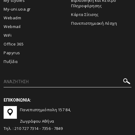
My stydies
Βιβλιοθήκη και Κέντρο
Πληροφόρησης
My-uni.uoa.gr
Kάρτα Σίτισης
Webadm
Πανεπιστημιακή Λέσχη
Webmail
WiFi
Office 365
Papyrus
Πυξίδα
ΕΠΙΚΟΙΝΩΝΙΑ:
Πανεπιστημιόπολη 157 84,
Ζωγράφου Αθήνα
Τηλ. :
210 727 7314
-
7356
-
7849