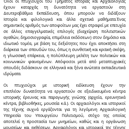
Όλοι οι πτυχιούχοι του Τμήματος Ιστορίας και Αρχαιολογίας
έχουν καταρχάς τη δυνατότητα να εργαστούν στη
Δευτεροβάθμια Εκπαίδευση, όπου μπορούν να διδάξουν
Ιστορία και φιλολογικά και άλλα σχετικά μαθήματα.Ένας
σημαντικός αριθμός των αποφοίτων μας έχει στραφεί με επιτυχία
σε άλλες επαγγελματικές επιλογές (διαχείριση πολιτιστικών
αγαθών, δημοσιογραφία, επιμέλεια εκδόσεων) στον δημόσιο και
ιδιωτικό τομέα, με βάση τις δεξιότητες που έχει αποκτήσει στη
διάρκεια των σπουδών του, όπως η συνθετική και κριτική σκέψη,
η γλωσσική επάρκεια, η πολύπλευρη μελέτη των πολιτικών και
κοινωνικών φαινομένων. Απόφοιτοι μετά από μεταπτυχιακές
σπουδές διδάσκουν σε ελληνικά και ξένα ανώτατα εκπαιδευτικά
ιδρύματα.
Οι πτυχιούχοι με ιστορική ειδίκευση έχουν την
επιπλέον δυνατότητα να εργαστούν σε εξειδικευμένα κέντρα
ιστορικής έρευνας και παραγωγής γνώσης (αρχεία, ερευνητικά
κέντρα, βιβλιοθήκες, μουσεία κ.ά.). Οι αρχαιολόγοι και ιστορικοί
της τέχνης συχνά εργάζονται για τη λεγόμενη Αρχαιολογική
Υπηρεσία του Υπουργείου Πολιτισμού, στόχο της οποίας
αποτελεί η προστασία των µνηµείων, καθώς και η οργάνωση
µουσείων και εκθέσεων. Αρχαιολόγοι και ιστορικοί της τέχνης