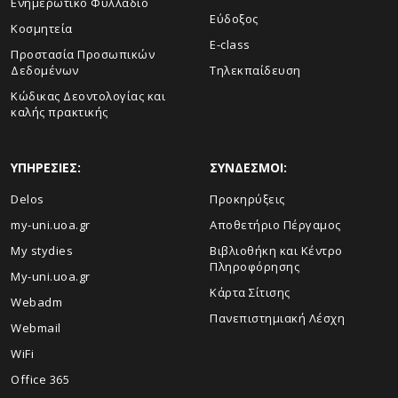
Ενημερωτικό Φυλλάδιο
Εύδοξος
Κοσμητεία
E-class
Προστασία Προσωπικών
Δεδομένων
Τηλεκπαίδευση
Κώδικας Δεοντολογίας και
καλής πρακτικής
ΥΠΗΡΕΣΙΕΣ:
ΣΥΝΔΕΣΜΟΙ:
Delos
Προκηρύξεις
my-uni.uoa.gr
Αποθετήριο Πέργαμος
My stydies
Βιβλιοθήκη και Κέντρο
Πληροφόρησης
My-uni.uoa.gr
Kάρτα Σίτισης
Webadm
Πανεπιστημιακή Λέσχη
Webmail
WiFi
Office 365