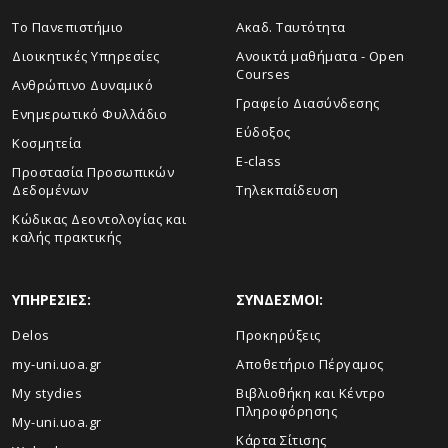
Το Πανεπιστήμιο
Ακαδ. Ταυτότητα
Διοικητικές Υπηρεσίες
Ανοικτά μαθήματα - Open
Courses
Ανθρώπινο Δυναμικό
Γραφείο Διασύνδεσης
Ενημερωτικό Φυλλάδιο
Εύδοξος
Κοσμητεία
E-class
Προστασία Προσωπικών
Δεδομένων
Τηλεκπαίδευση
Κώδικας Δεοντολογίας και
καλής πρακτικής
ΥΠΗΡΕΣΙΕΣ:
ΣΥΝΔΕΣΜΟΙ:
Delos
Προκηρύξεις
my-uni.uoa.gr
Αποθετήριο Πέργαμος
My stydies
Βιβλιοθήκη και Κέντρο
Πληροφόρησης
My-uni.uoa.gr
Kάρτα Σίτισης