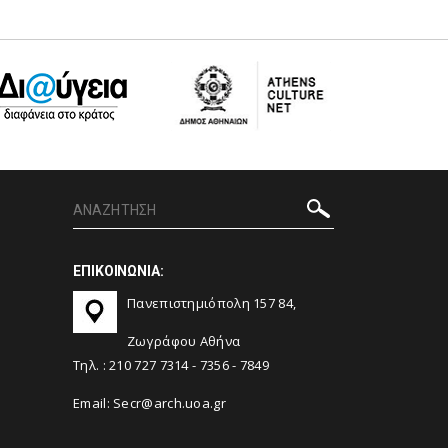
ΕΠΙΚΟΙΝΩΝΙΑ:
Πανεπιστημιόπολη 157 84,
Ζωγράφου Αθήνα
Τηλ. :
210 727 7314
-
7356
-
7849
Email:
Secr@arch.uoa.gr