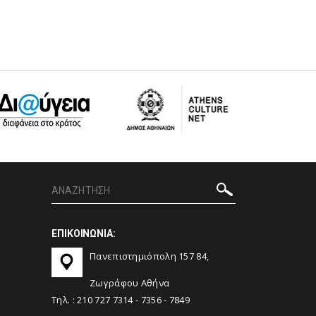
ΕΠΙΚΟΙΝΩΝΙΑ:
Πανεπιστημιόπολη 157 84,
Ζωγράφου Αθήνα
Τηλ. :
210 727 7314
-
7356
-
7849