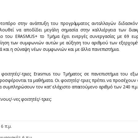
ρωτοπόρο στην ανάπτυξη του προγράμματος ανταλλαγών διδασκόν
λουθεί να αποδίδει μεγάλη σημασία στην καλλιέργεια των διακ
σιο του ERASMUS+ το Τμήμα έχει ενεργές συνεργασίες με 69 ευ
ποίηση των συμφωνιών αυτών με αύξηση του αριθμού των εξερχομέ
ά και η σύναψη νέων συμφωνιών και με άλλα πανεπιστήμια.
οιτητές/-τριες Erasmus του Τμήματος σε πανεπιστήμια του εξω
ροσφέρονται τα μαθήματα. Οι φοιτητές/-τριες πρέπει να προσέχουν 
α συμπληρώσουν τον κατ’ ελάχιστο απαιτούμενο αριθμό των 240 π.μ
ους/-νες φοιτητές/-τριες:
6 π.μ.
ναριακό): 6 π.μ.