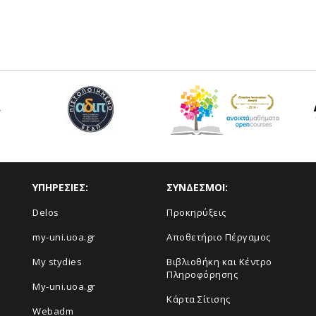
ΥΠΗΡΕΣΙΕΣ:
ΣΥΝΔΕΣΜΟΙ:
Delos
Προκηρύξεις
my-uni.uoa.gr
Αποθετήριο Πέργαμος
My stydies
Βιβλιοθήκη και Κέντρο
Πληροφόρησης
My-uni.uoa.gr
Kάρτα Σίτισης
Webadm